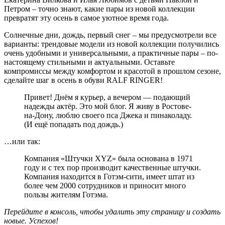
Петром – точно знают, какие пары из новой коллекции
превратят эту осень в самое уютное время года.
Солнечные дни, дождь, первый снег – мы предусмотрели все
варианты: трендовые модели из новой коллекции получились
очень удобными и универсальными, а практичные пары – по-
настоящему стильными и актуальными. Оставьте
компромиссы между комфортом и красотой в прошлом сезоне,
сделайте шаг в осень в обуви RALF RINGER!
Привет! Днём я курьер, а вечером — подающий
надежды актёр. Это мой блог. Я живу в Ростове-
на-Дону, люблю своего пса Джека и пинаколаду.
(И ещё попадать под дождь.)
…или так:
Компания «Штучки XYZ» была основана в 1971
году и с тех пор производит качественные штучки.
Компания находится в Готэм-сити, имеет штат из
более чем 2000 сотрудников и приносит много
пользы жителям Готэма.
Перейдите в консоль, чтобы удалить эту страницу и создать
новые. Успехов!