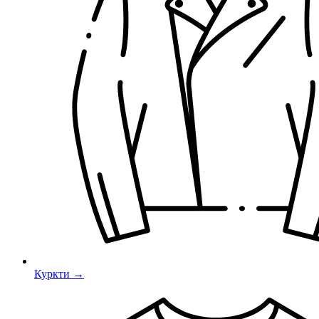
Куркти →