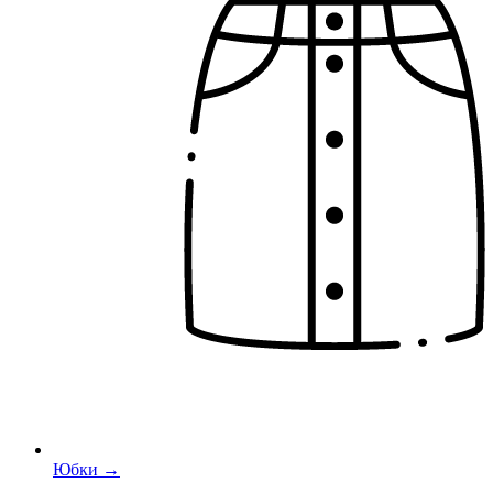
Юбки →